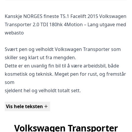
Kanskje NORGES fineste T5.1 Facelift 2015 Volkswagen
Transporter 2.0 TDI 180hk 4Motion – Lang utgave med
webasto
Svært pen og velholdt Volkswagen Transporter som
skiller seg klart ut fra mengden.
Dette er en uvanlig fin bil til å være arbeidsbil, både
kosmetisk og teknisk. Meget pen for rust, og fremstår
som
sjeldent hel og velholdt totalt sett.
Vis hele teksten
Gode sommer og vinterdekk.
Registerreim og vannpumpe byttet på 121.853km
Volkswagen Transporter
20.02.2024