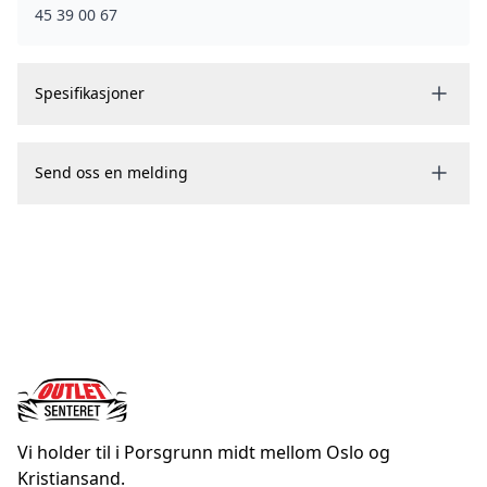
45 39 00 67
- Gulv i varerom
- LED-lys i varerom
- Parkeringsvarmer
Spesifikasjoner
- Hengerfeste
- Sommerhjul på aluminiumsfelger
Send oss en melding
- Vinterhjul
- ABS-bremser
- Airbags
- Antispinn
- Klimaanlegg (A/C)
- Cruise control
- Kjørecomputer
- Multifunksjonsratt
- Skinntrukket ratt
Vi holder til i Porsgrunn midt mellom Oslo og
- Teleskop- og tiltjusterbart ratt
Kristiansand.
- Oppvarmede seter