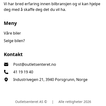
Vi har bred erfaring innen bilbransjen og vi kan hjelpe
- Elektriske vinduer
deg med å skaffe deg det du vil ha.
- Elektriske speil
- Sentrallås
Meny
- Servostyring
- Stereoanlegg
Våre biler
- DAB-radio
Selge bilen?
Prisen i annonsert pris er EKS omreg.
Outletsenteret AS
Kontakt
Post@outletsenteret.no
Kontakt våre selgere:
41 19 19 40
Stig Thomas : 45 39 00 67
Industrivegen 21, 3940 Porsgrunn, Norge
Glenn Brattelid : 41 15 40 40
Outletsenteret AS ©
|
Alle rettigheter 2026
Finansiering/forsikring;